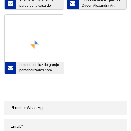
Arte para colgar en la
Obras de arte exquisitas
pared de la casa de
Queen Alexandra Art
campo moderna con
Glass Mosai Patrón
marco de madera rústica
Vidrieras Mosaico
Murales de pared para la
decoración del hogar en
venta
Letreros de luz de garaje
personalizados para
habitación para llevar
para dormitorio Mini
letrero de neón
personalizado