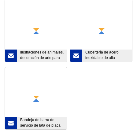
Ilustraciones de animales,
Cubertería de acero
decoración de arte para
inoxidable de alta
el hogar, lienzo
calidad, arena o espejo
enmarcado moderno, arte
de pared
Bandeja de barra de
servicio de lata de placa
de Metal personalizada,
barra redonda