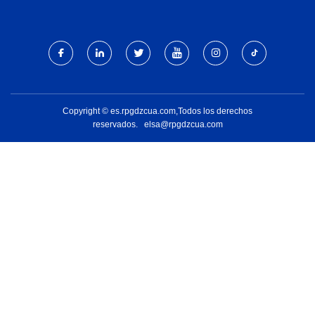
LINEALES
IMPRESIÓN MAQUINARIA
CO., LTD
Copyright © es.rpgdzcua.com,Todos los derechos
reservados.
elsa@rpgdzcua.com