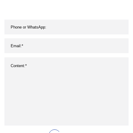
antideslizante,
contenedor decorativo de
cerveza, bandeja de
Metal personalizada