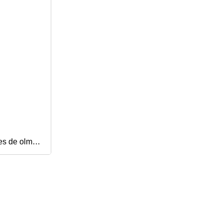
es de olmo
uo Sala de
o de estilo