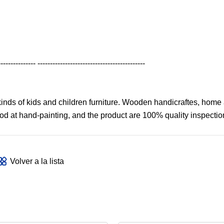
--------------- -------------------------------------------
nds of kids and children furniture. Wooden handicraftes, home
 at hand-painting, and the product are 100% quality inspection
Volver a la lista