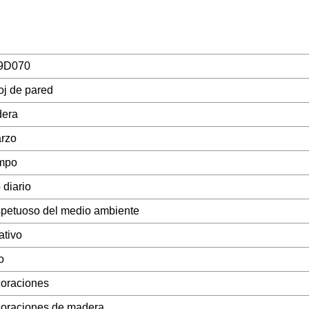
9D070
oj de pared
era
rzo
mpo
 diario
petuoso del medio ambiente
ativo
o
oraciones
oraciones de madera