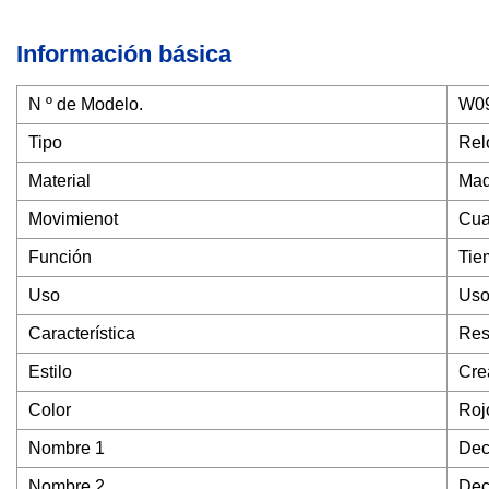
Información básica
N º de Modelo.
W0
Tipo
Rel
Material
Mad
Movimienot
Cua
Función
Tie
Uso
Uso
Característica
Res
Estilo
Cre
Color
Roj
Nombre 1
Dec
Nombre 2
Dec