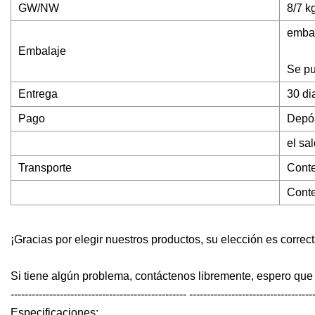
GW/NW
8/7 k
embal
Embalaje
Se pu
Entrega
30 di
Pago
Depós
el sa
Transporte
Conte
Conte
¡Gracias por elegir nuestros productos, su elección es correcta
Si tiene algún problema, contáctenos libremente, espero que 
-------------------------------------------------- -----------------------------------
Especificaciones: