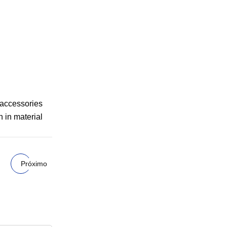
 accessories
 in material
Próximo