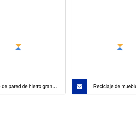
e de pared de hierro grande
Reciclaje de muebl
metal decorativo para
Color natural antig
ica
estar Mesa de centr
antiguo