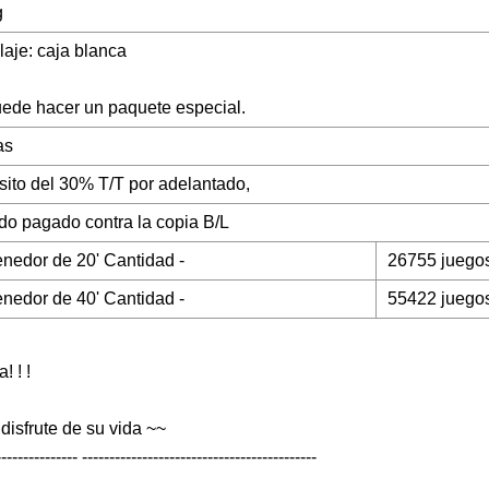
g
aje: caja blanca
ede hacer un paquete especial.
as
ito del 30% T/T por adelantado,
ldo pagado contra la copia B/L
nedor de 20' Cantidad -
26755 juego
nedor de 40' Cantidad -
55422 juego
! ! !
disfrute de su vida ~~
--------------- -------------------------------------------