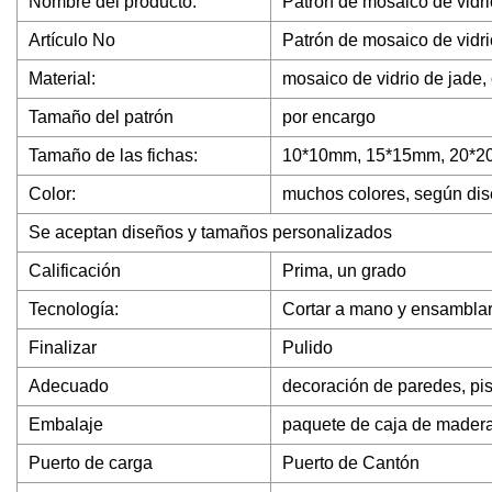
Nombre del producto:
Patrón de mosaico de vidri
Artículo No
Patrón de mosaico de vidr
Material:
mosaico de vidrio de jade, c
Tamaño del patrón
por encargo
Tamaño de las fichas:
10*10mm, 15*15mm, 20*20
Color:
muchos colores, según di
Se aceptan diseños y tamaños personalizados
Calificación
Prima, un grado
Tecnología:
Cortar a mano y ensamblar
Finalizar
Pulido
Adecuado
decoración de paredes, pis
Embalaje
paquete de caja de mader
Puerto de carga
Puerto de Cantón