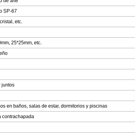
o de arte
io SP-67
ristal, etc.
mm, 25*25mm, etc.
seño
 juntos
os en baños, salas de estar, dormitorios y piscinas
a contrachapada