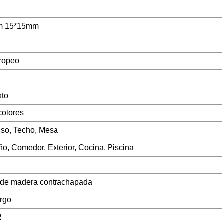
m 15*15mm
uropeo
xto
olores
iso, Techo, Mesa
ño, Comedor, Exterior, Cocina, Piscina
 de madera contrachapada
rgo
R