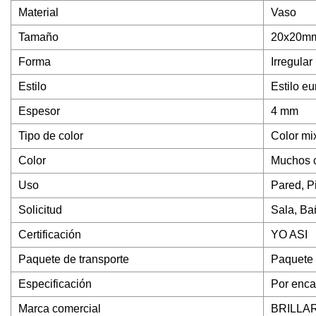
Material
Vaso
Tamaño
20x20m
Forma
Irregular
Estilo
Estilo e
Espesor
4 mm
Tipo de color
Color mi
Color
Muchos c
Uso
Pared, P
Solicitud
Sala, Ba
Certificación
YO ASI
Paquete de transporte
Paquete
Especificación
Por enca
Marca comercial
BRILLA