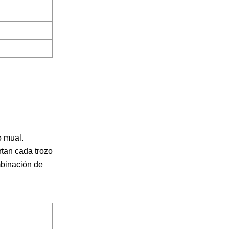
o mual.
tan cada trozo
mbinación de