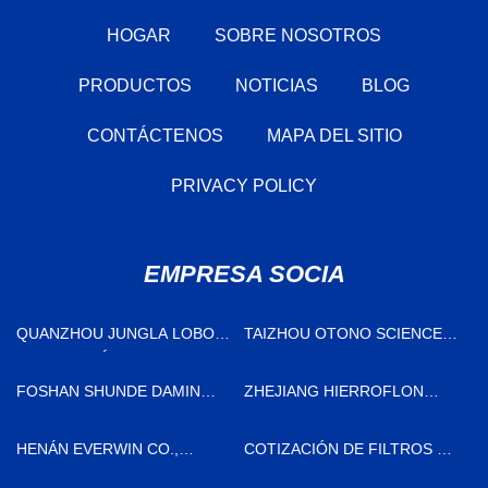
HOGAR
SOBRE NOSOTROS
PRODUCTOS
NOTICIAS
BLOG
CONTÁCTENOS
MAPA DEL SITIO
PRIVACY POLICY
EMPRESA SOCIA
QUANZHOU JUNGLA LOBO
TAIZHOU OTONO SCIENCE
TECNOLOGÍA CO., LTD
AND TECHNOLOGY
DEVELOPMENT CO., LTD
FOSHAN SHUNDE DAMIN
ZHEJIANG HIERROFLON
ENTERPRISE GROUP CO.,
ALAMBRE & CABLEADO CO.,
LIMITADO.
LIMITADO
HENÁN EVERWIN CO.,
COTIZACIÓN DE FILTROS DE
LIMITADO
ACERO INOXIDABLE