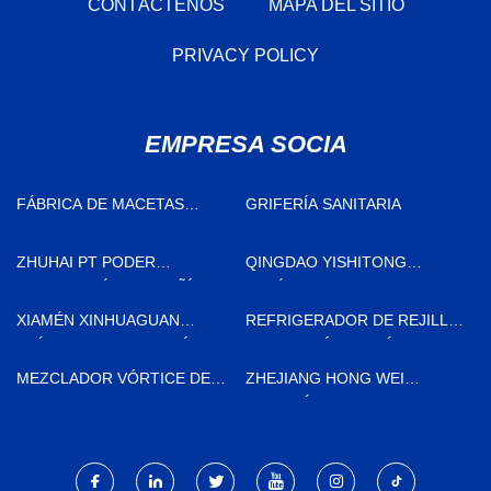
CONTÁCTENOS
MAPA DEL SITIO
PRIVACY POLICY
EMPRESA SOCIA
FÁBRICA DE MACETAS
GRIFERÍA SANITARIA
VERTICALES
ZHUHAI PT PODER
QINGDAO YISHITONG
TECNOLOGÍA COMPAÑÍA,
LOGÍSTICA EQUIPO CO.,
LIMITADO
LIMITADO
XIAMÉN XINHUAGUAN
REFRIGERADOR DE REJILLA
PLÁSTICO TECNOLOGÍA CO.,
DE CUADRÍCULA FÁBRICA
LIMITADO.
MEZCLADOR VÓRTICE DE
ZHEJIANG HONG WEI
LABORATORIO A GRANEL
AUTOMÁTICO PIEZAS CO.,
LIMITADO.